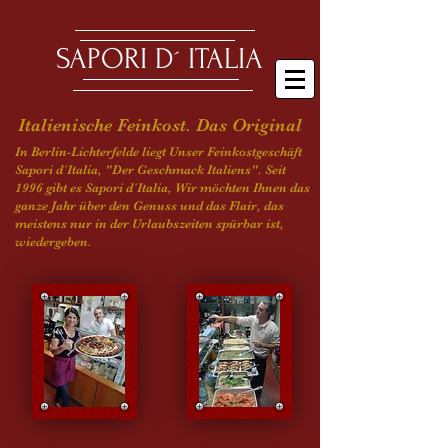
SAPORI D´ ITALIA
Italienische Feinkost. Das Original
In Berlin-Lichterfelde liegt Unser Feinkostgeschäft
Sapori d´Italia, "Der Geschmack Italiens".
Seit
1996 gibt es Sapori d´Italia, Wir möchten Ihnen das
ganze Jahr über den Genuss und das Flair, das
meistens nur in der Urlaubszeiten spürbar ist,
wiedergeben.