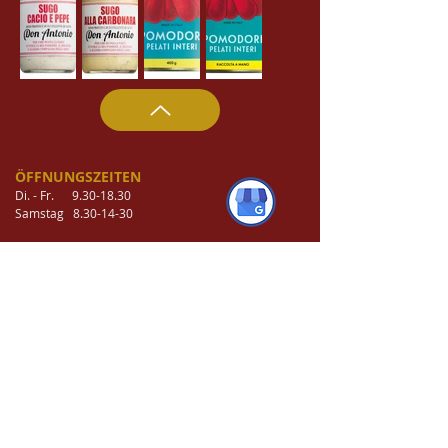
ÖFFNUNGSZEITEN
Di. - Fr.
9.30-18.30
Samstag
8.30-14-30
MITTAGSTISCH
Di -Fr ab 12.00
KONTAKT
Oberhofer Weg 13,
12209 Berlin.
Tel.
030-773 7189
saporiditalia@arcor.de
FINDE UNS