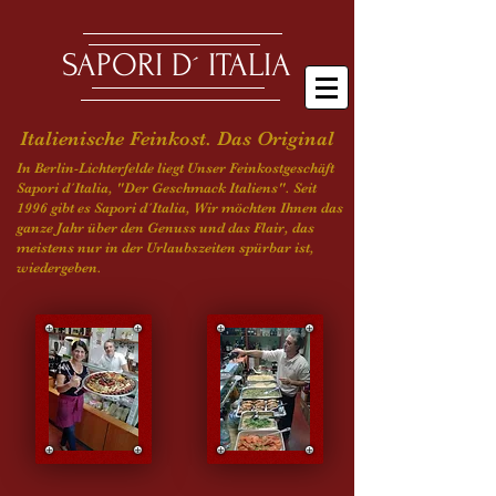
SAPORI D´ ITALIA
Italienische Feinkost. Das Original
In Berlin-Lichterfelde liegt Unser Feinkostgeschäft
Sapori d´Italia, "Der Geschmack Italiens".
Seit
1996 gibt es Sapori d´Italia, Wir möchten Ihnen das
ganze Jahr über den Genuss und das Flair, das
meistens nur in der Urlaubszeiten spürbar ist,
wiedergeben.