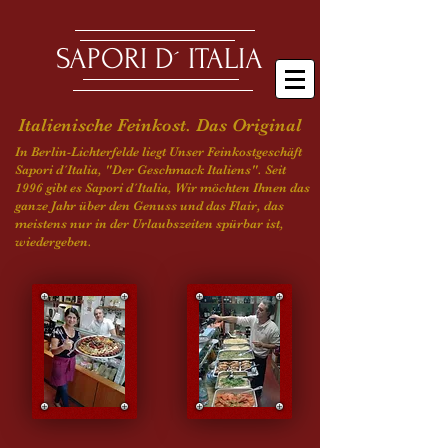
SAPORI D´ ITALIA
Italienische Feinkost. Das Original
In Berlin-Lichterfelde liegt Unser Feinkostgeschäft
Sapori d´Italia, "Der Geschmack Italiens".
Seit
1996 gibt es Sapori d´Italia, Wir möchten Ihnen das
ganze Jahr über den Genuss und das Flair, das
meistens nur in der Urlaubszeiten spürbar ist,
wiedergeben.