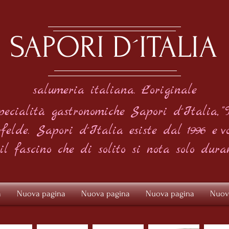
SAPORI D´ITALIA
salumeria italiana. L'originale
pecialità gastronomiche Sapori d´Italia,
"
felde.
Sapori d´Italia esiste dal 1996 e
v
 il fascino che di solito si nota solo dura
a
Nuova pagina
Nuova pagina
Nuova pagina
Nuov