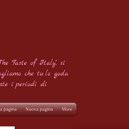
The Taste of Italy", si
ogliamo che tu
lo goda
nte i
periodi di
a pagina
Nuova pagina
More