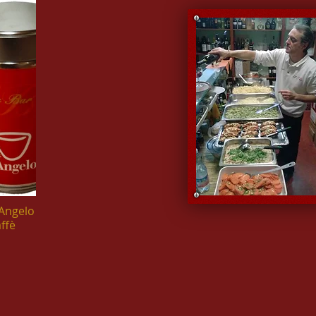
 Angelo
ffè