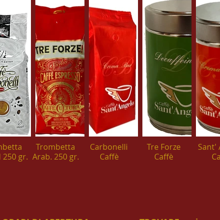
mbetta
Trombetta
Carbonelli
Tre Forze
Sant'
 250 gr.
Arab. 250 gr.
Caffè
Caffè
Ca