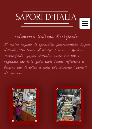
SAPORI D´ITALIA
salumeria italiana. L'originale
Il nostro negozio di specialità gastronomiche Sapori
d´Italia,
"The Taste of Italy", si trova a Berlino-
Lichterfelde.
Sapori d´Italia esiste dal 1996 e
vogliamo che tu
lo goda tutto l'anno
riflettono il
fascino che di solito si nota solo durante i
periodi
di vacanza.