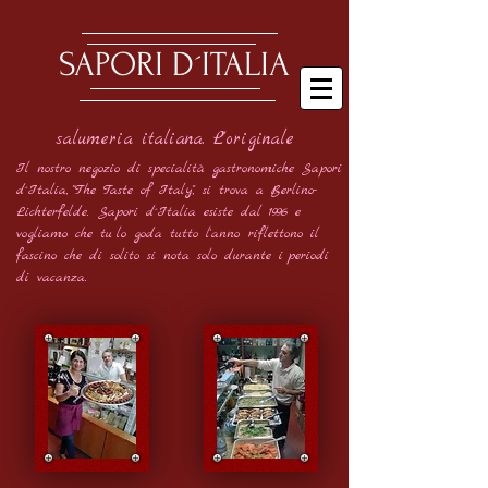
SAPORI D´ITALIA
salumeria italiana. L'originale
Il nostro negozio di specialità gastronomiche Sapori
d´Italia,
"The Taste of Italy", si trova a Berlino-
Lichterfelde.
Sapori d´Italia esiste dal 1996 e
vogliamo che tu
lo goda tutto l'anno
riflettono il
fascino che di solito si nota solo durante i
periodi
di vacanza.