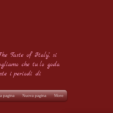
The Taste of Italy", si
ogliamo che tu
lo goda
nte i
periodi di
a pagina
Nuova pagina
More