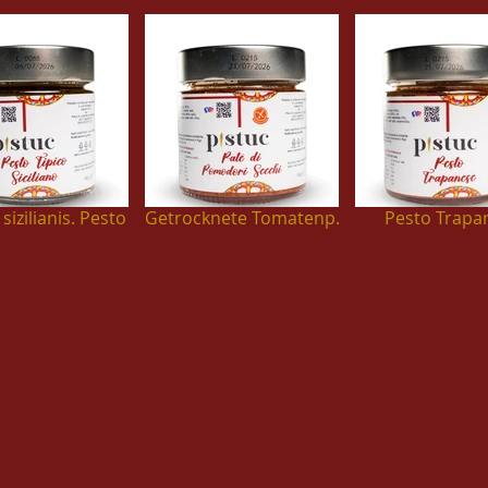
sizilianis. Pesto
Getrocknete Tomatenp.
Pesto Trapa