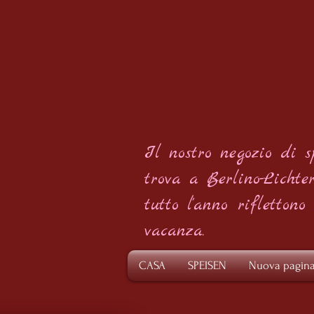
Il nostro negozio di s
trova a Berlino-Lichter
tutto l'anno
riflettono
vacanza.
CASA
SPEISEN
Nuova pagin