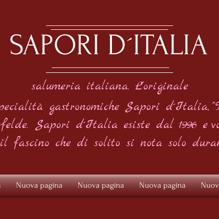
SAPORI D´ITALIA
salumeria italiana. L'originale
pecialità gastronomiche Sapori d´Italia,
"
felde.
Sapori d´Italia esiste dal 1996 e
v
 il fascino che di solito si nota solo dura
a
Nuova pagina
Nuova pagina
Nuova pagina
Nuov