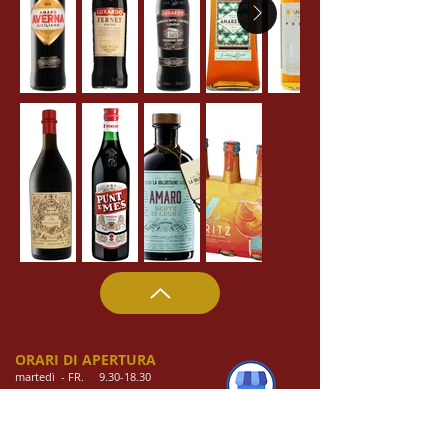
ORARI DI APERTURA
martedì
- FR.
9.30-18.30
Sabato
8.30-14-30
PRANZO
martedì -ven dalle 12.00