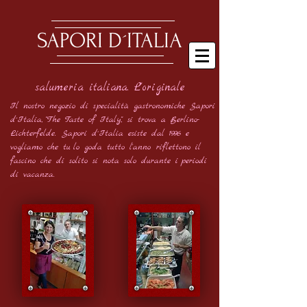
SAPORI D´ITALIA
salumeria italiana. L'originale
Il nostro negozio di specialità gastronomiche Sapori
d´Italia,
"The Taste of Italy", si trova a Berlino-
Lichterfelde.
Sapori d´Italia esiste dal 1996 e
vogliamo che tu
lo goda tutto l'anno
riflettono il
fascino che di solito si nota solo durante i
periodi
di vacanza.